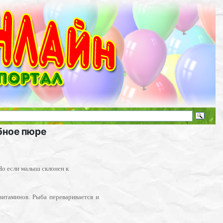
ное пюре
Но если малыш склонен к
итаминов. Рыба переваривается и