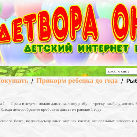
окушать
Прикорм ребенка до года
/
/
Рыб
а 1 — 2 раза в неделю можно давать малышу рыбу — треску, камбалу, лосось. 
 блюда целесообразнее пробовать давать не раньше 1 года.
ценного белка, полиненасыщенных жирных кислот, минеральных веществ и в