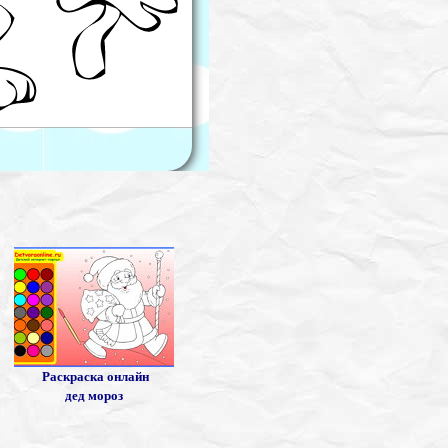
Раскраска онлайн
дед мороз