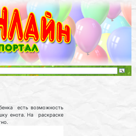
ебенка есть возможность
шку енота. На раскраске
тно.