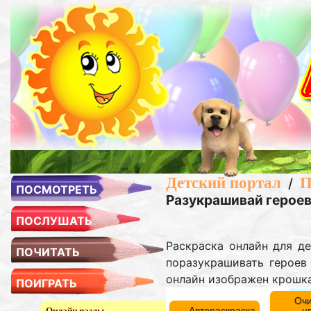
Детский портал
П
/
ПОСМОТРЕТЬ
Разукрашивай героев
ПОСЛУШАТЬ
Раскраска онлайн для д
ПОЧИТАТЬ
поразукрашивать героев
онлайн изображен крошка 
ПОИГРАТЬ
Очи
Автораскраска
ц
Онлайн пазлы