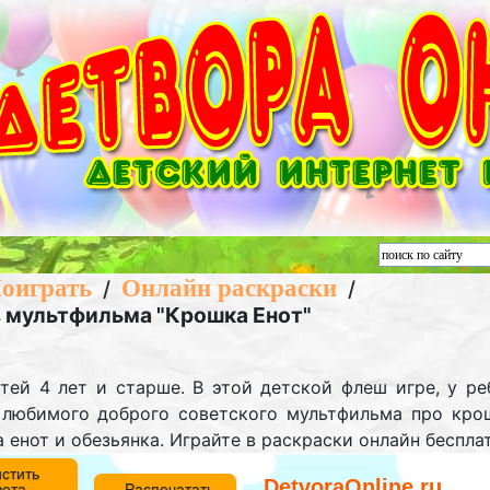
оиграть
Онлайн раскраски
/
/
 мультфильма "Крошка Енот"
етей 4 лет и старше. В этой детской флеш игре, у р
 любимого доброго советского мультфильма про кро
енот и обезьянка. Играйте в раскраски онлайн беспла
стить
DetvoraOnline.ru
вета
Распечатать