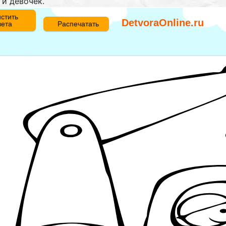
 и девочек.
стить
DetvoraOnline.ru
вета
Распечатать