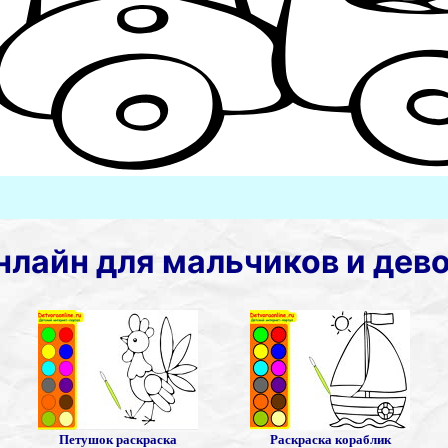
нлайн для мальчиков и дев
Петушок раскраска
Раскраска кораблик