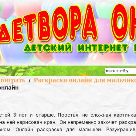
оиграть
Раскраски онлайн для мальчик
/
онлайн
етей 3 лет и старше. Простая, не сложная картинка
на ней нарисован кран. Он непременно захочет раскра
аном. Онлайн раскраска для малышей. Разукрашив