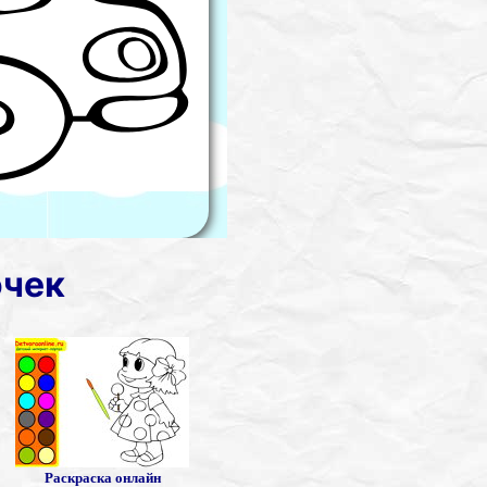
очек
Раскраска онлайн