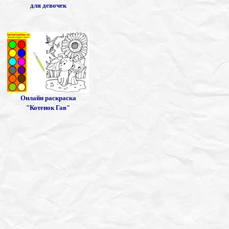
для девочек
Онлайн раскраска
"Котенок Гав"