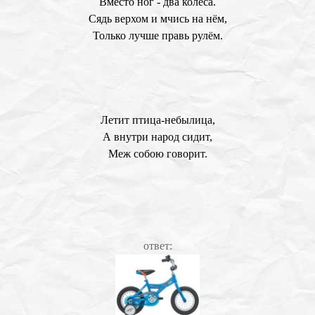
Вместо ног - два колеса.
Сядь верхом и мчись на нём,
Только лучше правь рулём.
Летит птица-небылица,
А внутри народ сидит,
Меж собою говорит.
ответ: