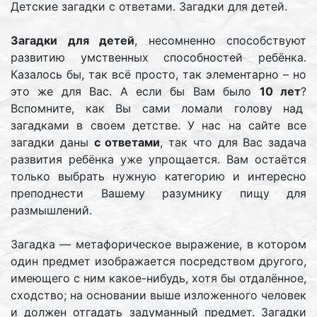
Детские загадки с ответами. Загадки для детей.
Загадки для детей
, несомненно способствуют
развитию умственных способностей ребёнка.
Казалось бы, так всё просто, так элементарно – но
это же для Вас. А если бы Вам было
10 лет
?
Вспомните, как Вы сами ломали голову над
загадками в своем детстве. У нас на сайте все
загадки даны
с ответами
, так что для Вас задача
развития ребёнка уже упрощается. Вам остаётся
только выбрать нужную категорию и интересно
преподнести Вашему разумнику пищу для
размышлений.
Загадка — метафорическое выражение, в котором
один предмет изображается посредством другого,
имеющего с ним какое-нибудь, хотя бы отдалённое,
сходство; на основании выше изложенного человек
и должен отгадать задуманный предмет. Загадки